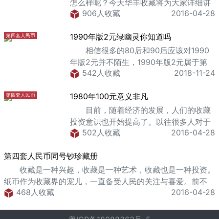
怎么样呢？今天华丰收藏将为大家详细讲
906人收藏
2016-04-28
解。 802只有54个冠号，其中JZ补
号、BR、B
1990年版2元绿幽灵你知道吗
第四套人民币
相信很多的80后和90后应该对1990
年版2元并不陌生，1990年版2元属于第
542人收藏
2018-11-24
四套人民币，可以说第四套人民币伴随着
这些80后90后的成长。虽然第四套人民币
1980年100元意义非凡
第四套人民币
已经退出纸币市场，但是却在收藏市场掀
起了热潮，
目前，随着经济的发展，人们的收藏
投资意识也开始提高了。以往很多人对于
502人收藏
2016-04-28
投资都是十分害怕的，不敢轻易接触。然
而现在，已经开始有越来越多的收藏投资
第四套人民币同号钞珍藏册
爱好者进入到人民币收藏投资的队伍之中
来。根据笔者的了解，现在
收藏是一种兴趣，收藏是一种艺术，收藏也是一种投资。
纸币作为收藏界的宠儿，一直备受人民的关注与喜爱。前不
468人收藏
2016-04-28
久，纸币收藏界升起了一颗新星，那就是第四套人民币同号
钞。同号钞就是人民币的后四位相同，那它是不是就