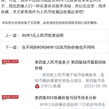
择。可是，我并不想因为我是张96年1元就要在未来走向毁
灭，我也想像人们一样在退休后能享清福，所以在这里，我求
收藏，求大家将我作为人民币收藏品收藏起来吧!
本站部分内容收集于互联网，如有侵犯您的权利请联系我们及时删除。
上一篇：
90年1元人民币投资说明
下一篇：
在不同的时间96年1元纸币的价格也不同吗
第四套人民币值多少 第四版钱币最新回收
第四套人民币
价格
第四套人民币属于钱币收藏板块，是
纸币圈的重要投资热点项目。第四版币系
2191人收藏
2022-05-06
列下有很多潜力巨大的币种，比如“8050
钞王”。第四套人民币的收藏也深受纸币爱
第四套802收藏价值与冠号排名分析
第四套人民币
好者和行家们的追捧，币
80年2元收藏价值如何？它的冠号排名