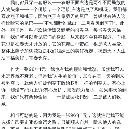
我们都只穿一套服装——衣服正面右边是两个不同民族的
人物头像——一个侗族，一个瑶族;左边是燕了和桃花。我们都
喜欢燕子和桃子，因为燕子有像剪刀的尾巴，曾经就有诗人这
样比喻它的尾巴——“不知细叶谁裁出，二月春风似剪刀”。此
外，燕子是一种即欢快活泼又勤劳的报春鸟，每当春天来临
时，我们就可以看见它们的身影，从来都不会将春报迟。而桃
花也是在春天才开放的，它的花瓣白中带红，很是惹人喜爱。
整体上燕子加桃花就是我们姐妹三的美好祝愿，祝愿天下人生
活幸福美好，青春长存。
作为一张96年1元，我也有我的烦恼和忧愁。虽然我可以
永远容貌不衰老，但是我“人生的价值”，却会在某一天的到来
被剥夺去，就像人们被剥夺下政治权利一样的剥夺去。有心上
诉，却没有能力上诉;有心反抗，却没能力反抗。如果那天的到
来，我们只有两种命运——一是被回收销毁，二是被人们收
藏。
相当可悲的是，因为我是一张96年1元，这就注定我不能
选择自己要走哪条命运之路，只能顺从自然，听从他人的选