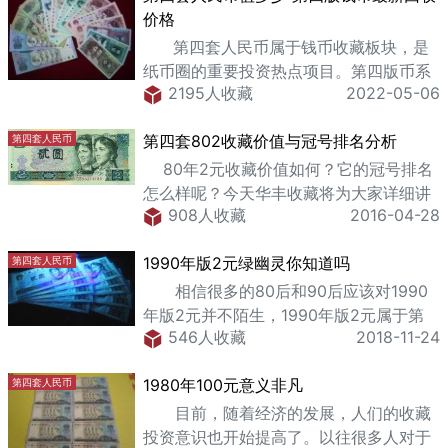
价格
第四套人民币属于钱币收藏板块，是
纸币圈的重要投资热点项目。第四版币系
2195人收藏
2022-05-06
列下有很多潜力巨大的币种，比如“8050
钞王”。第四套人民币的收藏也深受纸币爱
第四套802收藏价值与冠号排名分析
第四套人民币
好者和行家们的追捧，币
80年2元收藏价值如何？它的冠号排名
怎么样呢？今天华丰收藏将为大家详细讲
908人收藏
2016-04-28
解。 802只有54个冠号，其中JZ补
号、BR、B
1990年版2元绿幽灵你知道吗
第四套人民币
相信很多的80后和90后应该对1990
年版2元并不陌生，1990年版2元属于第
546人收藏
2018-11-24
四套人民币，可以说第四套人民币伴随着
这些80后90后的成长。虽然第四套人民币
1980年100元意义非凡
第四套人民币
已经退出纸币市场，但是却在收藏市场掀
起了热潮，
目前，随着经济的发展，人们的收藏
投资意识也开始提高了。以往很多人对于