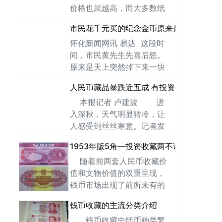
价格也就越高，而大多数纸
市场高度关注的亮点，然
币收购者对其存世量的判断
而，大量人
市民花千元买的纪念金币原来是假货
会想当然的以发行数量的多
怀化新闻网讯 易达 这段时
少为依据，其实这种判断是
间，市民黄先生先喜后怒。
很片面的，钱币从发行流通
原来是天上突然掉下来一块
到停止流通再到收藏投资这
“大馅饼”砸中了他，喜出望外
个过程经历着
人民币藏品暴跌近五成 有投资者认为币市
的他由此上了当，花上千元
本报记者 卢建波 进
买了一套所谓的“纪念金
入深秋，天气明显转冷，让
人感受到丝丝寒意。记者发
现，今年上半年还热浪滚滚
1953年版5角—投资收藏两不误
的人民币收藏市场，现在同
随着前两套人民币收藏价
样寒气逼人，包括第四套人
值和文物价值的双重呈现，
民币、奥运纪念
钱币市场出现了前所未有的
火爆程度。很多无缘与大面
钱币收藏的主流分类介绍
额票券的藏友便退而求其
钱币收藏中纸币种类繁
次，不惜从小面值钱币上寻