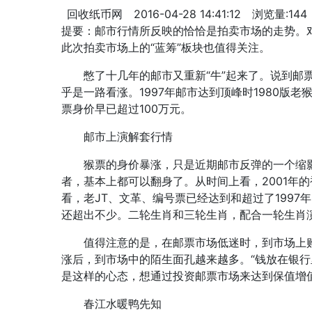
回收纸币网
2016-04-28 14:41:12
浏览量:144
提要：邮市行情所反映的恰恰是拍卖市场的走势。对
此次拍卖市场上的“蓝筹”板块也值得关注。
憋了十几年的邮市又重新“牛”起来了。说到邮票收
乎是一路看涨。1997年邮市达到顶峰时1980版老
票身价早已超过100万元。
邮市上演解套行情
猴票的身价暴涨，只是近期邮市反弹的一个缩影
者，基本上都可以翻身了。从时间上看，2001年
看，老JT、文革、编号票已经达到和超过了1997
还超出不少。二轮生肖和三轮生肖，配合一轮生肖
值得注意的是，在邮票市场低迷时，到市场上购
涨后，到市场中的陌生面孔越来越多。“钱放在银行
是这样的心态，想通过投资邮票市场来达到保值增
春江水暖鸭先知