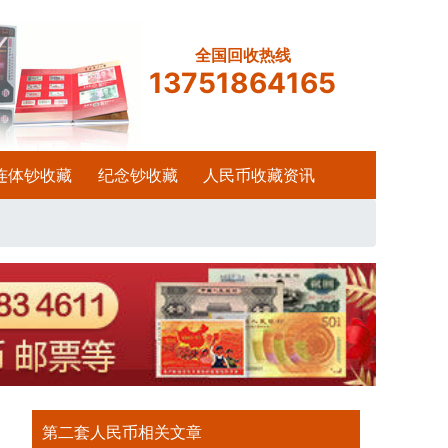
全国回收热线
13751864165
连体钞收藏
纪念钞收藏
人民币收藏资讯
第二套人民币相关文章