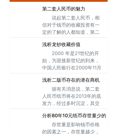
第二套人民币的魅力
说起第二套人民币，相
信对于钱币的收藏投资有一
定的了解的人都知道，第二
套人民币是钱币收藏投资市
浅析龙钞收藏价值
场中最热门的一套人民币。
2000 年是21世纪的开
这一套人民币的魅力有哪些
始，为迎接新世纪的到来，
呢?竟然会如此吸引人。下
中国人民银行在2000年11月
面，笔者就为您一一揭晓答
28日发行了龙钞，这是我国
案吧。
浅析二版币存在的潜在商机
第一套塑料钞，面值100元，
据有关消息说，第二套
发行量1000万张，大小
人民币纸币将在2013年的底
165*80mm，字冠和字号是
发力，经过多时沉淀，其交
单字冠，八号
易额与价格形成较大涨幅，
分析80年10元纸币存世量少的原因
这足以说明，第一、二套人
存世量是影响钱币价格
民币作为存世量稀少品种已
的因素之一，存世量越少，
经成功突破低迷，再次成为