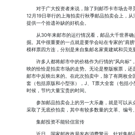
对于广大投资者来说，除了到邮币卡市场去寻觅“
12月19日举行的上海拍卖行秋季邮品拍卖会上，
提供一个拾遗补缺的好机会。
从30年来邮市的运行情况看，邮品大千世界确
掘。其中很重要的一点就是要学会站在专家的“肩膀
模样票四方连，分别是来自集邮名家黄建斌和贝克
许多人都将邮市中的价格作为行情的“风向标”，
映的恰恰是拍卖市场的走势。无论是整版猴票，还
邮市中反映出来的。在此次拍卖中，除了有两枚全
套（包括原版和小型张），J、T票大全套（包括
时候，节约大量宝贵的时间。
参加邮品拍卖会上的另一大乐趣，就是可以从众
采取了无底价拍卖，其中有较多数量的文革、编号
集邮投资不能轻信宣传
近日，国家邮政政局发布消费警示，针对集邮品