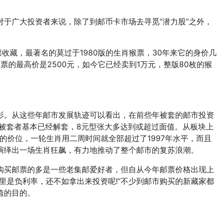
于广大投资者来说，除了到邮币卡市场去寻觅“潜力股”之外，
藏，最著名的莫过于1980版的生肖猴票，30年来它的身价几
猴票的最高价是2500元，如今它已经卖到1万元，整版80枚的猴
。从这些年邮市发展轨迹可以看出，在前些年被套的邮市投资
的被套者基本已经解套，8元型张大多达到或超过面值。从板块上
年的价位，一轮生肖用二周时间就全部超过了1997年水平，而且
演绎出一场生肖狂飙，有力地推动了整个邮市的复苏浪潮。
买邮票的多是一些老集邮爱好者，但自从今年邮票价格出现上
里是负利率，还不如拿出来投资呢!”不少到邮市购买的新藏家都
值的目的。