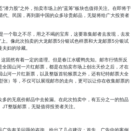
潜力股”之外，拍卖市场上的“蓝筹”板块也值得关注。在即将于
从清代、民国，再到新中国的众多珍贵邮品，无疑将给广大投资者
是一个取之不尽，用之不竭的宝库，这要靠集邮者去发现，去发
”上。像此次拍卖的大龙邮票5分银试色样票和大龙邮票5分银试
曼夫妇的珍藏。
这固然有着一定的道理。但是春江水暖鸭先知。邮市行情所反
是全国山河一片红邮票，都是在拍卖市场上创出天价之后，才在
国山河一片红新票，以及整版首轮猴票之外，还有纪特邮票大全
小型张）等，不仅可以展现邮市的走向，更可以让你在收集邮票的
多的无底价邮品中去捡漏。在此次拍卖中，有五分之一的拍品
、JT整版邮票，无疑值得投资者关注。
广告有关问题的咨询，给出了几点建议：首先，广告中的案例