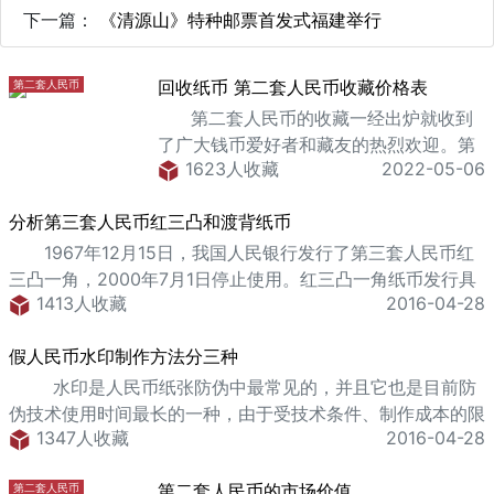
下一篇：
《清源山》特种邮票首发式福建举行
回收纸币 第二套人民币收藏价格表
第二套人民币
第二套人民币的收藏一经出炉就收到
了广大钱币爱好者和藏友的热烈欢迎。第
1623人收藏
2022-05-06
二套纸币作为我国第一套币种齐全、风格
独立和技术了得的代表纸币，现在凭借着
分析第三套人民币红三凸和渡背纸币
已经是完全退出纸币流通市场而
1967年12月15日，我国人民银行发行了第三套人民币红
三凸一角，2000年7月1日停止使用。红三凸一角纸币发行具
1413人收藏
2016-04-28
有一定的历史渊源的，其正面是教育与生产相结合的画面，下
方是红三冠七位号码，它的反面印有
假人民币水印制作方法分三种
水印是人民币纸张防伪中最常见的，并且它也是目前防
伪技术使用时间最长的一种，由于受技术条件、制作成本的限
1347人收藏
2016-04-28
制，一直以来假人民币使用的都是非专用钞纸，水印
第二套人民币的市场价值
第二套人民币