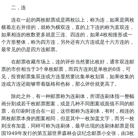
二，连
连在一起的两枚邮票或是两枚以上，称为连，如果是两枚
横着左右并排的，就称为横双连，直的上下连的称为直双连，
如果相连的枚数更多就是三连、四连的，如果4枚相接形成一
个方形整体，称为四方连，另外还有六方连或是十六方连的，
最常见的仍是四方连邮票。
在邮票收藏市场上，连的评价当然要比枚好，通常双连邮
票的市价相当于3个单枚邮票，而四方连则是单枚的6倍，可
见，投资邮票集双连或方连显然要比集单枚划算，如果收集的
连或方连还能够带着版格和色标，那么评价就更高了。
除此之外，有一种邮票称为连刷体，所谓连刷体指一整幅
画分割成若干枚邮票图案，或是几种不同图案或面值不同的邮
票，在印刷时连合在一起，这些都称为连刷体，有时，相连的
两枚邮票本身的图案相同，但是其中一枚加盖文字，而另一枚
则没有加盖，同样可称为连刷体，最早出现的连刷体邮票是我
国1949年发行的第五届世界森林会议纪念邮票小全张，由3枚