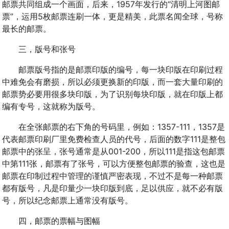
邮票共同组成一个画面，后来，1957年发行的“清明上河图邮
票”，运用5枚邮票连刷一体，更是精美，此票名闻全球，号称
最长的邮票。
三，版号和张号
邮票版号指的是邮票印版的编号，每一块印版在印刷过程
中难免会有磨损，所以必须更换新的印版，而一套大量印刷的
邮票势必要用很多块印版，为了识别每块印版，就在印版上都
编有专号，这就称为版号。
在全张邮票的右下角的号码里，例如：1357-111，1357是
代表邮票印刷厂里免费检查人员的代号，后面的数字111是整包
邮票中的张呈，张号通常是从001-200，所以111是指这包邮票
中第111张，邮票有了张号，可以方便整包邮票的验查，这也是
邮票在印制过程中管理的谨慎严密表现，不过不是每一种邮票
都有版号，凡是印量少一块印版到底，足以供应，就不必有版
号，所以纪念邮票上通常没有版号。
四，邮票的票幅与图幅