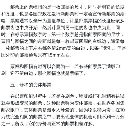
邮票上的票幅指的是一枚邮票的尺寸，同时标明它的长度
和宽度，也是各国邮政在发行新邮票时一定会宣传新邮票的票
幅，票幅通常以毫米为量度单位，计量邮票票幅的长度应该从
邮票齿也中央开始，然后计量到另一边的齿也中央为止，同
时，在标示票幅数字时，第一个数字总是指邮票图案的尺寸，
票幅与图幅之间的差距就是每一枚邮票四周的白纸边，通常每
一枚邮票的上下左右都各留2mm宽的白边，以备打齿孔，但是
国外印的邮票通常只有1.5mm左右。
票幅和图幅有时可以合而为一，若有些邮票属于满版印
刷，它不留白边，那么图幅也就是票幅了。
五，珍稀的变体邮票
在邮票印刷过程中，若是在刷色，镌版或打孔时稍有错误
就会形成变形的邮票，这种邮票称为变体邮票，在世界各国集
邮家眼中，变体邮票是最令人珍爱的，因为物以稀为贵，在10
万枚完全相同的邮票之中，要出现变体的机会可能不到十万分
之一，所以，它的身价与正常的邮票相差许多。