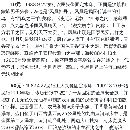
10元
：1988.9.22发行农民头像固定水印。正面是汉族和
蒙族男子头像，左边是“凤凰牡丹”。凤凰是我国传说中的神
鸟，有“百鸟之王”的美称。《史记》记载：“四海之内，感戴舜
功，兴九韶之乐而凤凰翔天下”。《说文解字》内称：“出于东
方君子之国，见则天下大安宁”。凤凰出现是国泰民安吉祥之
兆。牡丹则是我国的名花，唐代诗人李正封有“国色朝酣酒，天
香夜染衣”之句，将牡丹誉为“国色天香”花中之魁。币背为珠穆
琅玛峰图。珠峰位于喜玛拉雅山之中部，海拔8844.43米
（2005年测量新高度），像座巨型金字塔耸立在群峰之上，气
势不凡，景象壮观。为世界第一高山，也是世界上任何山峰都
无法相比的。
50元
：1987.4.27发行工人头像固定水印。1992.8.20开始
发行1990年版，该版钞纸中增加了一条固定的金属安全线，并
增加了用无色荧光油墨印制的表示面额的汉语拼音和阿拉伯数
字字样。正面是工人、农民和知识分子头像，币背是黄河壶口
瀑布。壶口位于山西吉县西南25公里处的九曲黄河河床中，是
全国第二大瀑布。黄河流经此处，两边大山挟持，河床宽度从
250米骤然缩至50米，巨浪急流被约束在石沟之中，波涛滚