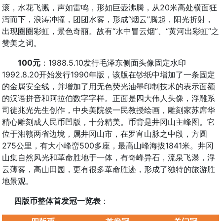
滚，水花飞溅，声如雷鸣，形如巨壶沸腾，从20米高处横面狂
泻而下，浪涛冲撞，团团水雾，形成“烟云”腾起，阳光折射，
出现圈圈彩虹，景色奇丽。故有“水中冒云烟”、“黄河出彩虹”之
赞美之词。
100元
：1988.5.10发行毛泽东侧面头像固定水印
1992.8.20开始发行1990年版，该版在钞纸中增加了一条固定
的金属安全线，并增加了用无色荧光油墨印制技术的表示面额
的汉语拼音和阿拉伯数字字样。正面是四大伟人头像，浮雕系
司徒兆光先生创作，中央美院侯一民教授绘画，雕刻家苏席华
精心雕刻成人民币凹版，十分精美。币背是井冈山主峰图。它
位于湘赣两省边境，属井冈山市，在罗宵山脉之中段，方圆
275公里，有大小峰峦500多座，最高山峰海拔1841米。井冈
山集自然风光和革命胜地于一体，有奇峰异石，流泉飞瀑，浮
云薄雾，高山田园，更有很多革命胜迹，形成了独特的旅游胜
地景观。
四版币整体首发冠一览表
：