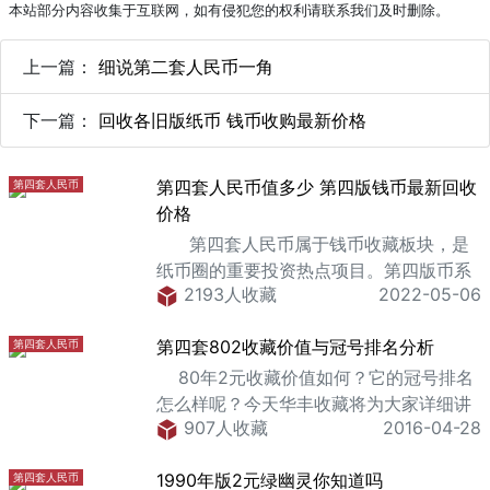
本站部分内容收集于互联网，如有侵犯您的权利请联系我们及时删除。
上一篇：
细说第二套人民币一角
下一篇：
回收各旧版纸币 钱币收购最新价格
第四套人民币值多少 第四版钱币最新回收
第四套人民币
价格
第四套人民币属于钱币收藏板块，是
纸币圈的重要投资热点项目。第四版币系
2193人收藏
2022-05-06
列下有很多潜力巨大的币种，比如“8050
钞王”。第四套人民币的收藏也深受纸币爱
第四套802收藏价值与冠号排名分析
第四套人民币
好者和行家们的追捧，币
80年2元收藏价值如何？它的冠号排名
怎么样呢？今天华丰收藏将为大家详细讲
907人收藏
2016-04-28
解。 802只有54个冠号，其中JZ补
号、BR、B
1990年版2元绿幽灵你知道吗
第四套人民币