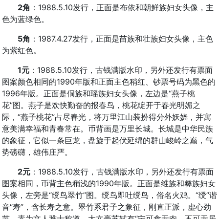
2角
：1988.5.10发行，正面是布依和朝鲜族妇女头像，主
色为蓝绿色。
5角
：1987.4.27发行，正面是苗族和壮族妇女头像，主色
为紫红色。
1元
：1988.5.10发行，古钱满版水印，另外还发行有票面
图案颜色相同的1990年版和正面主色稍红、钞票号码为黑色的
1996年版。正面是侗族和瑶族妇女头像，左边是“燕子桃
花”图。燕子是欢快勤奋的报春鸟，桃花绽开于春光明媚之
际，“燕子桃花”占尽春光，将万里江山装扮得分外妖娆，并寓
意美满幸福和青春常在。币背画是万里长城。长城是中华民族
的象征，它似一条巨龙，盘旋于起伏延绵的群山峻岭之巅，气
势磅礴，雄伟庄严。
2元
：1988.5.10发行，古钱满版水印，另外还发行有票面
图案相同，币背主色稍浅的1990年版。正面是维族和彝族妇女
头像，左旁是“绶鸟翠竹”图。绶鸟即吐绶鸟，俗名火鸡。“绶”谐
音“寿”，含长寿之意。翠竹系君子之象征，刚直正派，虚心劲
节，素为文人雅士称道。大文豪苏轼有“宁可食无肉，不可无居