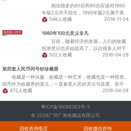
相信很多的80后和90后应该对1990
年版2元并不陌生，1990年版2元属于第
546人收藏
2018-11-24
四套人民币，可以说第四套人民币伴随着
这些80后90后的成长。虽然第四套人民币
1980年100元意义非凡
第四套人民币
已经退出纸币市场，但是却在收藏市场掀
起了热潮，
目前，随着经济的发展，人们的收藏
投资意识也开始提高了。以往很多人对于
502人收藏
2016-04-28
投资都是十分害怕的，不敢轻易接触。然
而现在，已经开始有越来越多的收藏投资
第四套人民币同号钞珍藏册
爱好者进入到人民币收藏投资的队伍之中
来。根据笔者的了解，现在
收藏是一种兴趣，收藏是一种艺术，收藏也是一种投资。
纸币作为收藏界的宠儿，一直备受人民的关注与喜爱。前不
472人收藏
2016-04-28
久，纸币收藏界升起了一颗新星，那就是第四套人民币同号
钞。同号钞就是人民币的后四位相同，那它是不是就
粤ICP备18088363号-5
© 2026广州广发收藏品有限公司
回收咨询电话
回收微信咨询