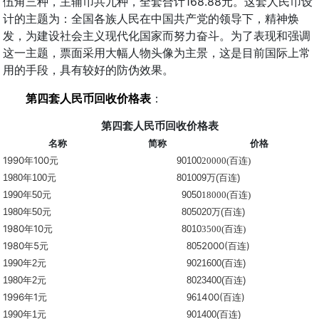
伍角三种，主辅币共九种，全套合计168.88元。这套人民币设
计的主题为：全国各族人民在中国共产党的领导下，精神焕
发，为建设社会主义现代化国家而努力奋斗。为了表现和强调
这一主题，票面采用大幅人物头像为主景，这是目前国际上常
用的手段，具有较好的防伪效果。
第四套人民币回收价格表
：
第四套人民币回收价格表
名称
简称
价格
1990年100元
90100
20000(百连)
1980
年100元
80100
9
万(百连)
1990
年50元
9050
18000(百连)
1980
年50元
8050
20
万(百连)
1980年10元
8010
3500(百连)
1980年5元
2000(百连)
805
1990
年2元
902
1600(
百连)
1980
年2元
802
3400(
百连)
1996年1元
400(百连)
961
1990
年1元
901
400(
百连)