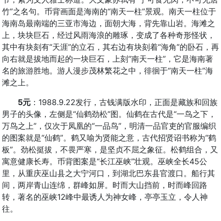
竹”之名句。币背画面是海南的“南天一柱”景观。南天一柱位于
海南岛最南端的三亚市海边，面朝大海，背先靠山岩。海滩之
上，块块巨石，经过风雨海浪的雕琢，变成了各种奇形怪状，
其中有块刻有“天涯”的立石，其右边有块刻着“海角”的卧石，再
向右就是拔地而起的一块巨石，上刻“南天一柱”，它是海南著
名的旅游胜地。游人漫步茂林繁花之中，徘徊于“南天一柱”海
滩之上。
5元
：1988.9.22发行，古钱满版水印，正面是藏族和回族
男子的头像，左侧是“仙鹤劲松”图。仙鹤在古代是“一鸟之下，
万鸟之上”，仅次于凤凰的“一品鸟”，明清一品官吏的官服编织
的图案就是“仙鹤”。鹤又喻为贤能之意，古代招贤诏书称为“鹤
板”。劲松挺拔，不畏严寒，是坚贞不屈之象征。松鹤组合，又
寓意健康长寿。币背图案是“长江巫峡”壮观。巫峡全长45公
里，从重庆巫山县之大宁河口，到湖北巴东县官渡口。船行其
间，两岸青山连绵，群峰如屏。时而大山挡前，时而峰回路
转，著名的巫峡12峰中最诱人为神女峰，亭亭玉立，令人神
往。